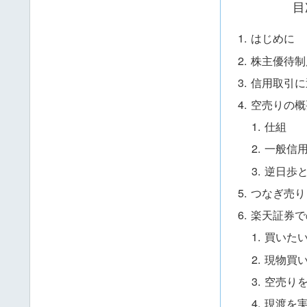
目
はじめに
株主優待制
信用取引に
空売りの概
仕組
一般信
逆日歩
つなぎ売り
楽天証券で
買いた
現物買
空売り
現渡を