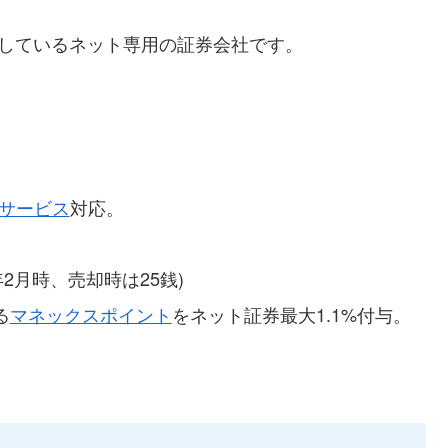
追しているネット専用の証券会社です。
サービス
対応。
2年2月時、売却時は25銭)
る
マネックスポイント
をネット証券最大1.1%付与。
。