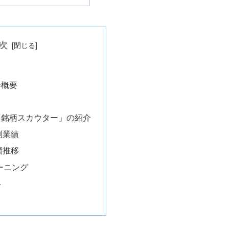
次
券概要
「銘柄スカウター」の紹介
別業績
績推移
ーニング
ト