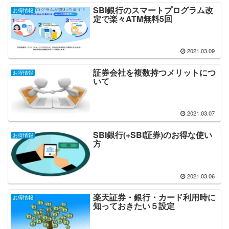
SBI銀行のスマートプログラム改
お得情報
定で楽々ATM無料5回
2021.03.09
証券会社を複数持つメリットにつ
お得情報
いて
2021.03.07
SBI銀行(+SBI証券)のお得な使い
お得情報
方
2021.03.06
楽天証券・銀行・カード利用時に
お得情報
知っておきたい５設定