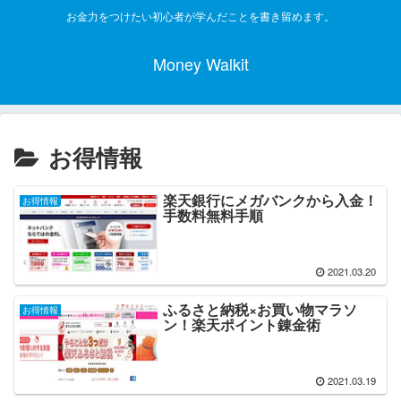
お金力をつけたい初心者が学んだことを書き留めます。
Money Walkit
お得情報
楽天銀行にメガバンクから入金！
お得情報
手数料無料手順
2021.03.20
ふるさと納税×お買い物マラソ
お得情報
ン！楽天ポイント錬金術
2021.03.19